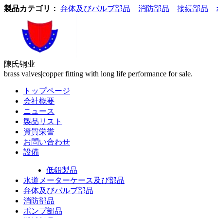
製品カテゴリ：
弁体及びバルブ部品
消防部品
接続部品
陳氏铜业
brass valves|copper fitting with long life performance for sale.
トップページ
会社概要
ニュース
製品リスト
資質栄誉
お問い合わせ
設備
製品カテゴリ
低鉛製品
水道メーターケース及び部品
弁体及びバルブ部品
消防部品
ポンプ部品