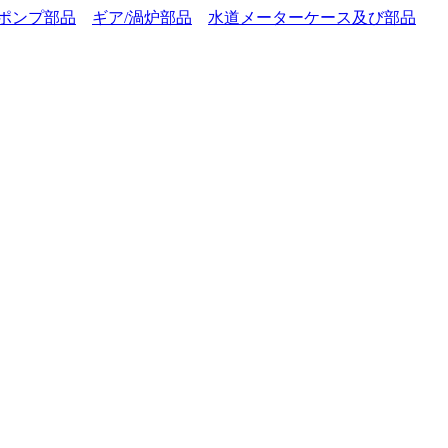
ポンプ部品
ギア/渦炉部品
水道メーターケース及び部品