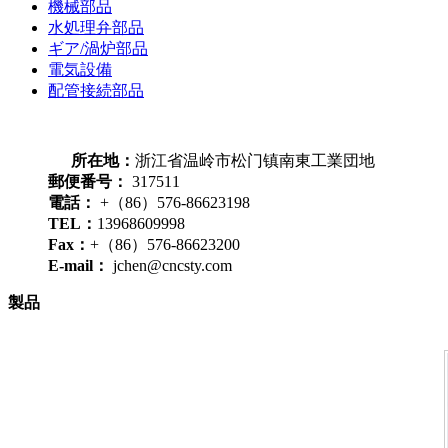
機械部品
水処理弁部品
ギア/渦炉部品
電気設備
配管接続部品
ニュースのリスト
連絡方法
所在地：
浙江省温岭市松门镇南東工業団地
郵便番号：
317511
電話：
+（86）576-86623198
TEL：
13968609998
Fax：
+（86）576-86623200
E-mail：
jchen@cncsty.com
製品