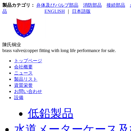
製品カテゴリ：
弁体及びバルブ部品
消防部品
接続部品
品
ENGLISH
｜
日本語版
陳氏铜业
brass valves|copper fitting with long life performance for sale.
トップページ
会社概要
ニュース
製品リスト
資質栄誉
お問い合わせ
設備
製品カテゴリ
低鉛製品
水道メーターケース及