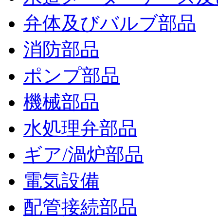
弁体及びバルブ部品
消防部品
ポンプ部品
機械部品
水処理弁部品
ギア/渦炉部品
電気設備
配管接続部品