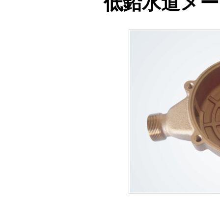
低鉛水道メー